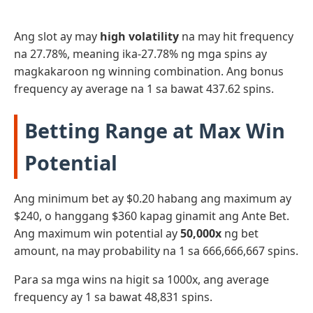
Ang slot ay may
high volatility
na may hit frequency
na 27.78%, meaning ika-27.78% ng mga spins ay
magkakaroon ng winning combination. Ang bonus
frequency ay average na 1 sa bawat 437.62 spins.
Betting Range at Max Win
Potential
Ang minimum bet ay $0.20 habang ang maximum ay
$240, o hanggang $360 kapag ginamit ang Ante Bet.
Ang maximum win potential ay
50,000x
ng bet
amount, na may probability na 1 sa 666,666,667 spins.
Para sa mga wins na higit sa 1000x, ang average
frequency ay 1 sa bawat 48,831 spins.