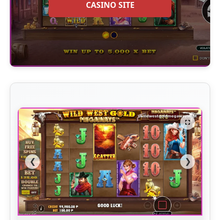
CASINO SITE
❮
❯