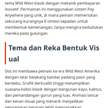
tema Wild West klasik dengan mekanik pembayaran
inovatif. Permainan ini menggunakan sistem Pay
Anywhere yang unik, di mana pemain memerlukan
sekurang-kurangnya 8 simbol sepadan untuk
membentuk kemenangan, tanpa mengira kedudukan
mereka pada gulungan.
Tema dan Reka Bentuk Vis
ual
Slot ini membawa pemain ke era Wild West Amerika
dengan latar belakang bandar padang pasir yang
berdebu. Grafik berkualiti tinggi menampilkan
suasana koboi klasik dengan bangunan kayu, kaktus,
dan pemandangan gurun yang luas. Animasi lancar
dan kesan visual yang menarik menjadikan
pengalaman bermain lebih mengasyikkan.