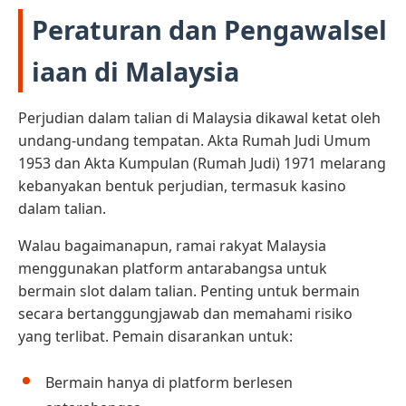
Peraturan dan Pengawalsel
iaan di Malaysia
Perjudian dalam talian di Malaysia dikawal ketat oleh
undang-undang tempatan. Akta Rumah Judi Umum
1953 dan Akta Kumpulan (Rumah Judi) 1971 melarang
kebanyakan bentuk perjudian, termasuk kasino
dalam talian.
Walau bagaimanapun, ramai rakyat Malaysia
menggunakan platform antarabangsa untuk
bermain slot dalam talian. Penting untuk bermain
secara bertanggungjawab dan memahami risiko
yang terlibat. Pemain disarankan untuk:
Bermain hanya di platform berlesen