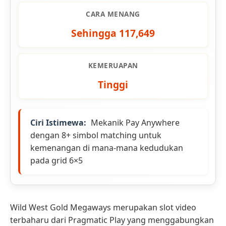
CARA MENANG
Sehingga 117,649
KEMERUAPAN
Tinggi
Ciri Istimewa:
Mekanik Pay Anywhere
dengan 8+ simbol matching untuk
kemenangan di mana-mana kedudukan
pada grid 6×5
Wild West Gold Megaways merupakan slot video
terbaharu dari Pragmatic Play yang menggabungkan