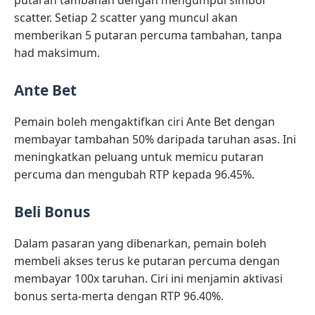
scatter. Setiap 2 scatter yang muncul akan
memberikan 5 putaran percuma tambahan, tanpa
had maksimum.
Ante Bet
Pemain boleh mengaktifkan ciri Ante Bet dengan
membayar tambahan 50% daripada taruhan asas. Ini
meningkatkan peluang untuk memicu putaran
percuma dan mengubah RTP kepada 96.45%.
Beli Bonus
Dalam pasaran yang dibenarkan, pemain boleh
membeli akses terus ke putaran percuma dengan
membayar 100x taruhan. Ciri ini menjamin aktivasi
bonus serta-merta dengan RTP 96.40%.