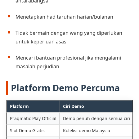
antarabangsa
Menetapkan had taruhan harian/bulanan
Tidak bermain dengan wang yang diperlukan
untuk keperluan asas
Mencari bantuan profesional jika mengalami
masalah perjudian
Platform Demo Percuma
Platform
Ciri Demo
Pragmatic Play Official
Demo penuh dengan semua ciri
Slot Demo Gratis
Koleksi demo Malaysia