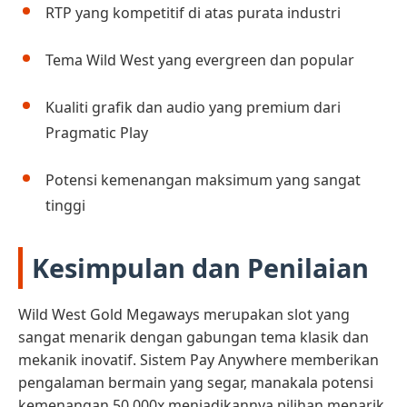
RTP yang kompetitif di atas purata industri
Tema Wild West yang evergreen dan popular
Kualiti grafik dan audio yang premium dari
Pragmatic Play
Potensi kemenangan maksimum yang sangat
tinggi
Kesimpulan dan Penilaian
Wild West Gold Megaways merupakan slot yang
sangat menarik dengan gabungan tema klasik dan
mekanik inovatif. Sistem Pay Anywhere memberikan
pengalaman bermain yang segar, manakala potensi
kemenangan 50,000x menjadikannya pilihan menarik