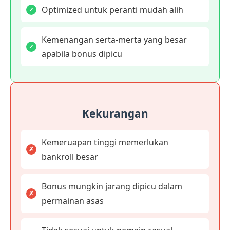
Optimized untuk peranti mudah alih
Kemenangan serta-merta yang besar
apabila bonus dipicu
Kekurangan
Kemeruapan tinggi memerlukan
bankroll besar
Bonus mungkin jarang dipicu dalam
permainan asas