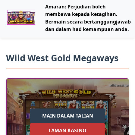
Amaran: Perjudian boleh
membawa kepada ketagihan.
Bermain secara bertanggungjawab
dan dalam had kemampuan anda.
Wild West Gold Megaways
MAIN DALAM TALIAN
LAMAN KASINO