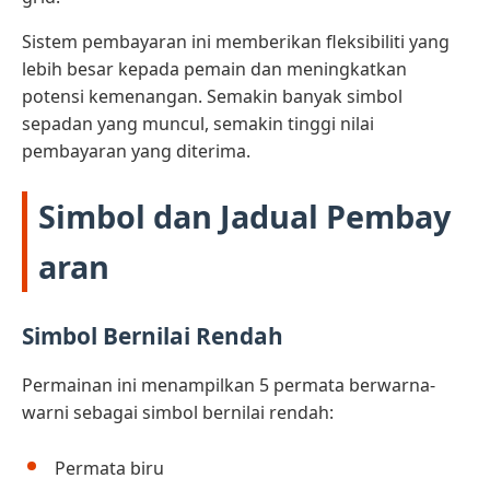
Sistem pembayaran ini memberikan fleksibiliti yang
lebih besar kepada pemain dan meningkatkan
potensi kemenangan. Semakin banyak simbol
sepadan yang muncul, semakin tinggi nilai
pembayaran yang diterima.
Simbol dan Jadual Pembay
aran
Simbol Bernilai Rendah
Permainan ini menampilkan 5 permata berwarna-
warni sebagai simbol bernilai rendah:
Permata biru