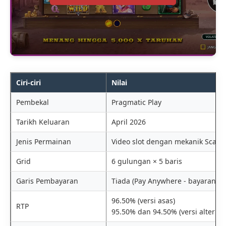
Ciri-ciri
Nilai
Pembekal
Pragmatic Play
Tarikh Keluaran
April 2026
Jenis Permainan
Video slot dengan mekanik Scatte
Grid
6 gulungan × 5 baris
Garis Pembayaran
Tiada (Pay Anywhere - bayaran u
96.50% (versi asas)
RTP
95.50% dan 94.50% (versi alternat