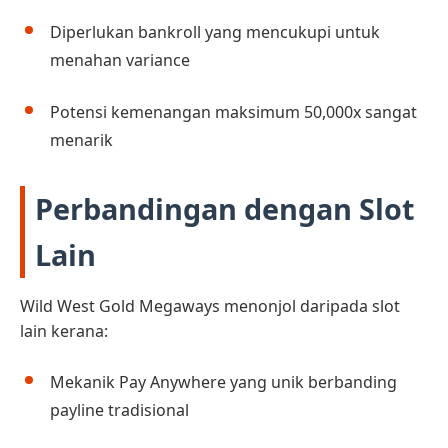
Diperlukan bankroll yang mencukupi untuk
menahan variance
Potensi kemenangan maksimum 50,000x sangat
menarik
Perbandingan dengan Slot
Lain
Wild West Gold Megaways menonjol daripada slot
lain kerana:
Mekanik Pay Anywhere yang unik berbanding
payline tradisional