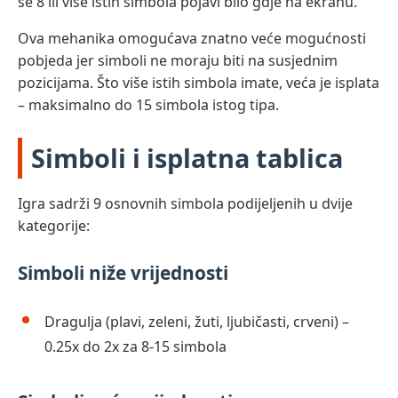
se 8 ili više istih simbola pojavi bilo gdje na ekranu.
Ova mehanika omogućava znatno veće mogućnosti
pobjeda jer simboli ne moraju biti na susjednim
pozicijama. Što više istih simbola imate, veća je isplata
– maksimalno do 15 simbola istog tipa.
Simboli i isplatna tablica
Igra sadrži 9 osnovnih simbola podijeljenih u dvije
kategorije:
Simboli niže vrijednosti
Dragulja (plavi, zeleni, žuti, ljubičasti, crveni) –
0.25x do 2x za 8-15 simbola