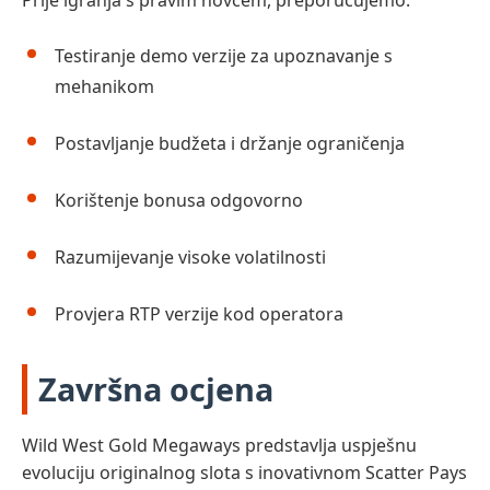
Testiranje demo verzije za upoznavanje s
mehanikom
Postavljanje budžeta i držanje ograničenja
Korištenje bonusa odgovorno
Razumijevanje visoke volatilnosti
Provjera RTP verzije kod operatora
Završna ocjena
Wild West Gold Megaways predstavlja uspješnu
evoluciju originalnog slota s inovativnom Scatter Pays