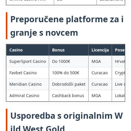
Preporučene platforme za i
granje s novcem
Casino
Bonus
Licencija
Posebno
SuperSport Casino
Do 1000€
MGA
Hrvatski
Favbet Casino
100% do 500€
Curacao
Crypto 
Meridian Casino
Dobrodošli paket
Curacao
Live cha
Admiral Casino
Cashback bonus
MGA
Lokalni
Usporedba s originalnim W
ild West Gold