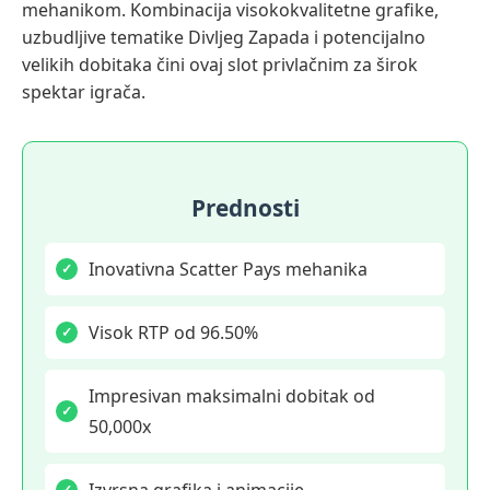
mehanikom. Kombinacija visokokvalitetne grafike,
uzbudljive tematike Divljeg Zapada i potencijalno
velikih dobitaka čini ovaj slot privlačnim za širok
spektar igrača.
Prednosti
Inovativna Scatter Pays mehanika
Visok RTP od 96.50%
Impresivan maksimalni dobitak od
50,000x
Izvrsna grafika i animacije