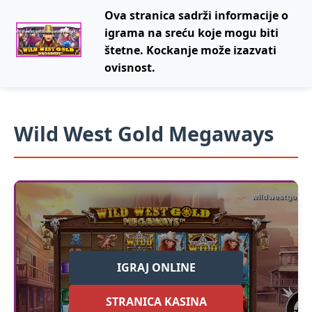
Ova stranica sadrži informacije o
igrama na sreću koje mogu biti
štetne. Kockanje može izazvati
ovisnost.
Wild West Gold Megaways
IGRAJ ONLINE
STRANICA KASINA