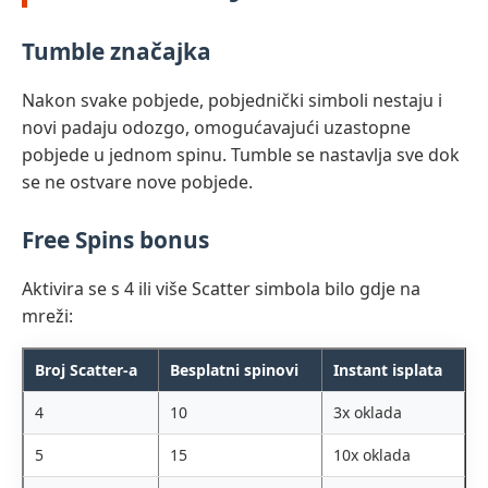
Tumble značajka
Nakon svake pobjede, pobjednički simboli nestaju i
novi padaju odozgo, omogućavajući uzastopne
pobjede u jednom spinu. Tumble se nastavlja sve dok
se ne ostvare nove pobjede.
Free Spins bonus
Aktivira se s 4 ili više Scatter simbola bilo gdje na
mreži:
Broj Scatter-a
Besplatni spinovi
Instant isplata
4
10
3x oklada
5
15
10x oklada