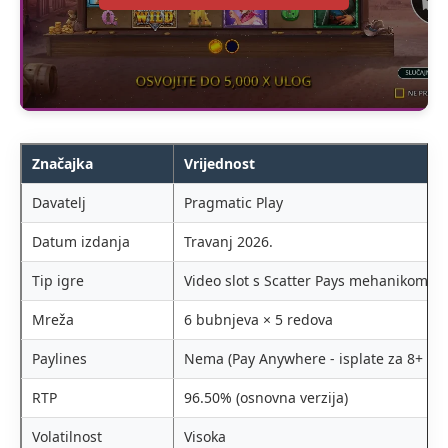
Značajka
Vrijednost
Davatelj
Pragmatic Play
Datum izdanja
Travanj 2026.
Tip igre
Video slot s Scatter Pays mehanikom
Mreža
6 bubnjeva × 5 redova
Paylines
Nema (Pay Anywhere - isplate za 8+ ide
RTP
96.50% (osnovna verzija)
Volatilnost
Visoka