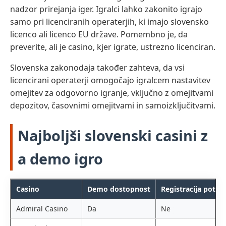
nadzor prirejanja iger. Igralci lahko zakonito igrajo
samo pri licenciranih operaterjih, ki imajo slovensko
licenco ali licenco EU države. Pomembno je, da
preverite, ali je casino, kjer igrate, ustrezno licenciran.
Slovenska zakonodaja također zahteva, da vsi
licencirani operaterji omogočajo igralcem nastavitev
omejitev za odgovorno igranje, vključno z omejitvami
depozitov, časovnimi omejitvami in samoizključitvami.
Najboljši slovenski casini z
a demo igro
Casino
Demo dostopnost
Registracija potre
Admiral Casino
Da
Ne