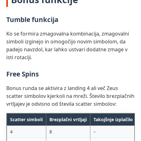
Tumble funkcija
Ko se formira zmagovalna kombinacija, zmagovalni
simboli izginejo in omogočijo novim simbolom, da
padejo navzdol, kar lahko ustvari dodatne zmage v
isti rotaciji.
Free Spins
Bonus runda se aktivira z landing 4 ali več Zeus
scatter simbolov kjerkoli na mreži. Število brezplačnih
vrtljajev je odvisno od števila scatter simbolov:
Scatter simboli
Brezplačni vrtljaji
Takojšnje izplačilo
4
8
–