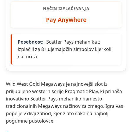
NAČIN IZPLAČEVANJA
Pay Anywhere
Posebnost:
Scatter Pays mehanika z
izplačili za 8+ ujemajočih simbolov kjerkoli
na mreži
Wild West Gold Megaways je najnovejši slot iz
priljubljene western serije Pragmatic Play, ki prinaša
inovativno Scatter Pays mehaniko namesto
tradicionalnih Megaways načinov za zmago. Igra vas
popelje v divji zahod, kjer zlato čaka na najbolj
pogumne pustolovce.