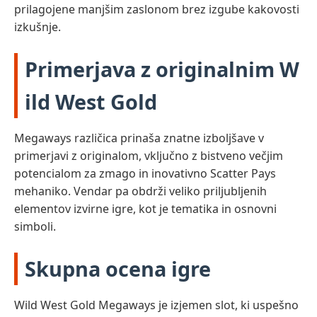
prilagojene manjšim zaslonom brez izgube kakovosti
izkušnje.
Primerjava z originalnim W
ild West Gold
Megaways različica prinaša znatne izboljšave v
primerjavi z originalom, vključno z bistveno večjim
potencialom za zmago in inovativno Scatter Pays
mehaniko. Vendar pa obdrži veliko priljubljenih
elementov izvirne igre, kot je tematika in osnovni
simboli.
Skupna ocena igre
Wild West Gold Megaways je izjemen slot, ki uspešno