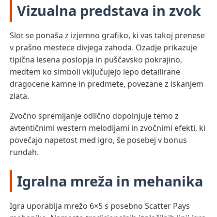
Vizualna predstava in zvok
Slot se ponaša z izjemno grafiko, ki vas takoj prenese
v prašno mestece divjega zahoda. Ozadje prikazuje
tipična lesena poslopja in puščavsko pokrajino,
medtem ko simboli vključujejo lepo detailirane
dragocene kamne in predmete, povezane z iskanjem
zlata.
Zvočno spremljanje odlično dopolnjuje temo z
avtentičnimi western melodijami in zvočnimi efekti, ki
povečajo napetost med igro, še posebej v bonus
rundah.
Igralna mreža in mehanika
Igra uporablja mrežo 6×5 s posebno Scatter Pays