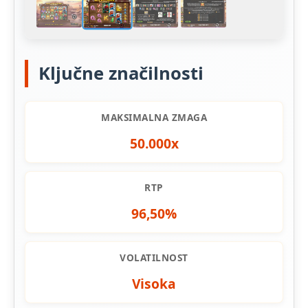
Ključne značilnosti
MAKSIMALNA ZMAGA
50.000x
RTP
96,50%
VOLATILNOST
Visoka