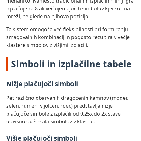
mehaniko. Namesto tradicionalnih izplačilnih linij igra
izplačuje za 8 ali več ujemajočih simbolov kjerkoli na
mreži, ne glede na njihovo pozicijo.
Ta sistem omogoča več fleksibilnosti pri formiranju
zmagovalnih kombinacij in pogosto rezultira v večje
klastere simbolov z višjimi izplačili.
Simboli in izplačilne tabele
Nižje plačujoči simboli
Pet različno obarvanih dragocenih kamnov (moder,
zelen, rumen, vijolčen, rdeč) predstavlja nižje
plačujoče simbole z izplačili od 0,25x do 2x stave
odvisno od števila simbolov v klastru.
Višje plačujoči simboli