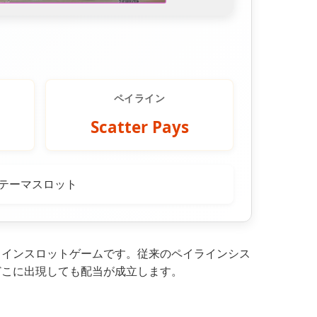
ペイライン
Scatter Pays
劇テーマスロット
マにしたオンラインスロットゲームです。従来のペイラインシス
のどこに出現しても配当が成立します。