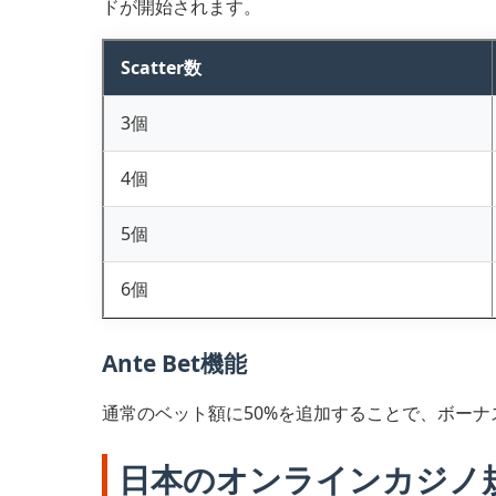
ドが開始されます。
Scatter数
3個
4個
5個
6個
Ante Bet機能
通常のベット額に50%を追加することで、ボーナス
日本のオンラインカジノ