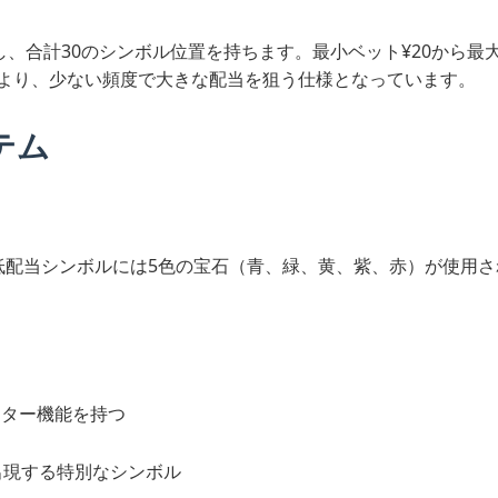
、合計30のシンボル位置を持ちます。最小ベット¥20から最大ベ
より、少ない頻度で大きな配当を狙う仕様となっています。
テム
低配当シンボルには5色の宝石（青、緑、黄、紫、赤）が使用
ター機能を持つ
出現する特別なシンボル