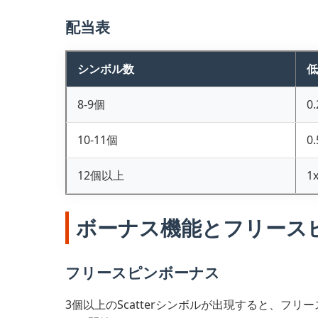
配当表
シンボル数
低
8-9個
0.
10-11個
0.
12個以上
1x
ボーナス機能とフリース
フリースピンボーナス
3個以上のScatterシンボルが出現すると、フ