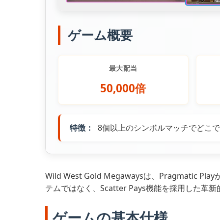
ゲーム概要
最大配当
50,000倍
特徴：
8個以上のシンボルマッチでどこでも
Wild West Gold Megawaysは、Pra
テムではなく、Scatter Pays機能を採用
ゲームの基本仕様