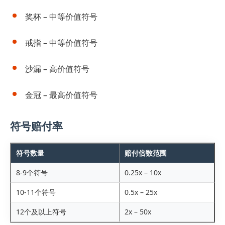
奖杯 – 中等价值符号
戒指 – 中等价值符号
沙漏 – 高价值符号
金冠 – 最高价值符号
符号赔付率
符号数量
赔付倍数范围
8-9个符号
0.25x – 10x
10-11个符号
0.5x – 25x
12个及以上符号
2x – 50x