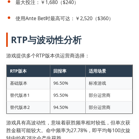
最大投注：￥1,680（$240）
使用Ante Bet时最高可达：￥2,520（$360）
RTP与波动性分析
游戏提供多个RTP版本供运营商选择：
RTP版本
回报率
适用场景
基础版本
96.50%
标准游戏
替代版本1
95.50%
部分运营商
替代版本2
94.50%
部分运营商
游戏具有高波动性，意味着获胜频率相对较低，但单次获
胜金额可能较大。命中频率为27.78%，即平均每100次旋
转中约有28次会产生获胜。