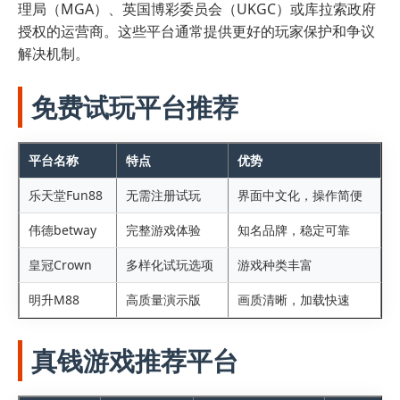
理局（MGA）、英国博彩委员会（UKGC）或库拉索政府
授权的运营商。这些平台通常提供更好的玩家保护和争议
解决机制。
免费试玩平台推荐
平台名称
特点
优势
乐天堂Fun88
无需注册试玩
界面中文化，操作简便
伟德betway
完整游戏体验
知名品牌，稳定可靠
皇冠Crown
多样化试玩选项
游戏种类丰富
明升M88
高质量演示版
画质清晰，加载快速
真钱游戏推荐平台